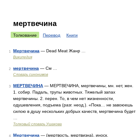
мертвечина
Толкование
Перевод
Книги
Мертвечина
— Dead Meat Жанр …
1
Википедия
мертвечина
— См …
2
Словарь синонимов
МЕРТВЕЧИНА
— МЕРТВЕЧИНА, мертвечины, мн. нет, жен.
3
1. собир. Падаль, трупы животных. Тяжелый запах
мертвечины. 2. перен. То, в чем нет жизненности,
одушевления, подъема (разг. неод.). «Пока… не завоюешь
силою в душу нескольких добрых качеств, мертвечина будет
…
Толковый словарь Ушакова
Мертвечина
— (мертвость, мертвизна), иноск.
4