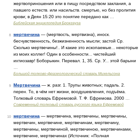
жертвоприношения или в пищу посредством заклания, а
павшего естеств. или насильств. смертью, но без пролития
крови; в Деян 15:20 это понятие передано как …
Библейская энциклопедия Брокгауза
мертвечина
— (мертвость, мертвизна), иноск.
8
бесчувственность, безжизненность мысли; застой Ср.
Сколько мертвечины!.. И какие это ископаемые... некоторые
из моих коллег! Один в особенности... чистейший
ихтиозавр! Боборыкин. Перевал. 1, 35. Ср. У... этой барыни
…
Большой толково-фразеологический словарь Михельсона
Мертвечина
— ж. разг. 1. Трупы животных; падаль. 2.
9
перен. То, в чём нет жизни, воодушевления, подъёма.
Толковый словарь Ефремовой. Т. Ф. Ефремова. 2000 …
Современный толковый словарь русского языка Ефремовой
мертвечина
— мертвечина, мертвечины, мертвечины,
10
мертвечин, мертвечине, мертвечинам, мертвечину,
мертвечины, мертвечиной, мертвечиною, мертвечинами,
мертвечине, мертвечинах (Источник: «Полная