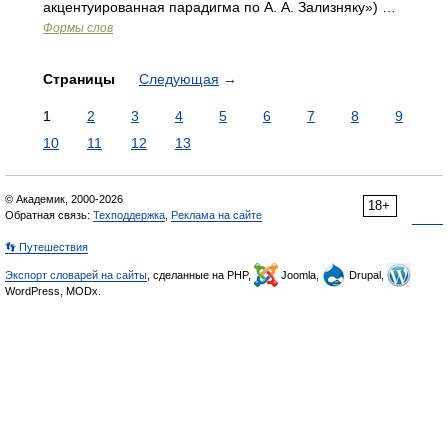
акцентуированная парадигма по А. А. Зализняку») …
Формы слов
Страницы
Следующая
→
1
2
3
4
5
6
7
8
9
10
11
12
13
© Академик, 2000-2026
18+
Обратная связь:
Техподдержка
,
Реклама на сайте
👣 Путешествия
Экспорт словарей на сайты
, сделанные на PHP,
Joomla,
Drupal,
WordPress, MODx.