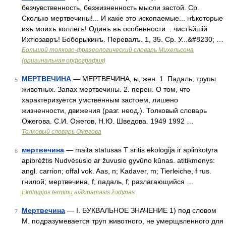
безчувственность, безжизненность мысли застой. Ср.
Сколько мертвечины!... И какіе это ископаемые... нѣкоторые
изъ моихъ коллегъ! Одинъ въ особенности... чистѣйшій
Ихтіозавръ! Боборыкинъ. Перевалъ. 1, 35. Ср. У...&#8230; …
Большой толково-фразеологический словарь Михельсона
(оригинальная орфография)
МЕРТВЕЧИНА
— МЕРТВЕЧИНА, ы, жен. 1. Падаль, трупы
5
животных. Запах мертвечины. 2. перен. О том, что
характеризуется умственным застоем, лишено
жизненности, движения (разг. неод.). Толковый словарь
Ожегова. С.И. Ожегов, Н.Ю. Шведова. 1949 1992 …
Толковый словарь Ожегова
мертвечина
— maita statusas T sritis ekologija ir aplinkotyra
6
apibrėžtis Nudvėsusio ar žuvusio gyvūno kūnas. atitikmenys:
angl. carrion; offal vok. Aas, n; Kadaver, m; Tierleiche, f rus.
гнилой; мертвечина, f; падаль, f; разлагающийся …
Ekologijos terminų aiškinamasis žodynas
Мертвечина
— I. БУКВАЛЬНОЕ ЗНАЧЕНИЕ 1) под словом
7
М. подразумевается труп животного, не умерщвленного для